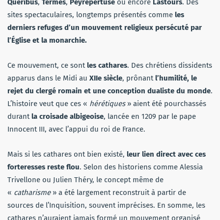
Quéribus
,
Termes
,
Peyrepertuse
ou encore
Lastours
. Des
sites spectaculaires, longtemps présentés comme
les
derniers refuges d’un mouvement religieux persécuté par
l’Église et la monarchie.
Ce mouvement, ce sont
les cathares
. Des chrétiens dissidents
apparus dans le Midi au
XIIe siècle
, prônant
l’humilité, le
rejet du clergé romain et une conception dualiste du monde
.
L’histoire veut que ces «
hérétiques
» aient été pourchassés
durant
la croisade albigeoise
, lancée en 1209 par le pape
Innocent III, avec l’appui du roi de France.
Mais si les cathares ont bien existé,
leur lien direct avec ces
forteresses reste flou
. Selon des historiens comme Alessia
Trivellone ou Julien Théry, le concept même de
«
catharisme
» a été largement reconstruit à partir de
sources de l’Inquisition, souvent imprécises. En somme, les
cathares n’auraient jamais formé un mouvement organisé