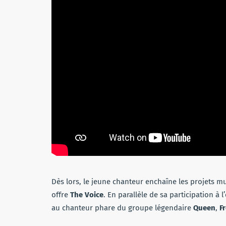
Dès lors, le jeune chanteur enchaîne les projets mu
offre
The Voice
. En parallèle de sa participation à l
au chanteur phare du groupe légendaire
Queen
,
F