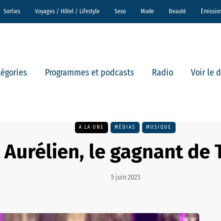
Sorties
Voyages / Hôtel / Lifestyle
Sexo
Mode
Beauté
Émissio
tégories
Programmes et podcasts
Radio
Voir le 
A LA UNE
MÉDIAS
MUSIQUE
 Aurélien, le gagnant de 
5 juin 2023