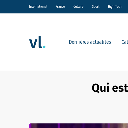
International
France
Culture
Sport
High Tech
Dernières actualités
Ca
Qui est