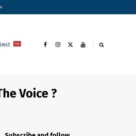
ns
direct
live
The Voice ?
Subscribe and follow