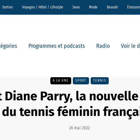
Sorties
Voyages / Hôtel / Lifestyle
Sexo
Mode
Beauté
Émissio
tégories
Programmes et podcasts
Radio
Voir le 
A LA UNE
SPORT
TENNIS
t Diane Parry, la nouvell
du tennis féminin frança
26 mai 2022