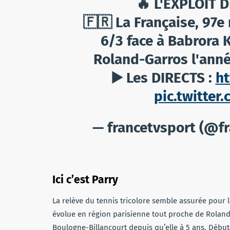
🔥 L'EXPLOIT DE
🇫🇷 La Française, 97e
6/3 face à Babrora 
Roland-Garros l'ann
▶️ Les DIRECTS :
ht
pic.twitte
— francetvsport (@f
Ici c’est Parry
La relève du tennis tricolore semble assurée pour 
évolue en région parisienne tout proche de Roland
Boulogne-Billancourt depuis qu’elle à 5 ans. Débuta