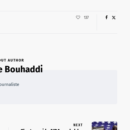
137
OUT AUTHOR
e Bouhaddi
ournaliste
NEXT