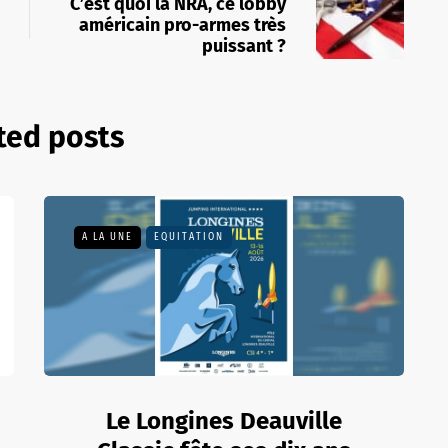
C’est quoi la NRA, ce lobby
américain pro-armes très
puissant ?
ted posts
A LA UNE
EQUITATION
Le Longines Deauville