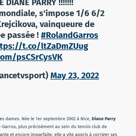
 DIANE PARRY !!!!!!!
 mondiale, s'impose 1/6 6/2
Krejcikova, vainqueure de
ée passée !
#RolandGarros
tps://t.co/ltZaDmZUug
r.com/psCSrCysVK
rancetvsport)
May 23, 2022
les dames. Née le 1er septembre 2002 à Nice,
Diane Parry
-Garros, plus précisément au sein du tennis club de
nte et encore imparfaite, elle a vite appris à corriger ses