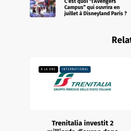
C’est quoi “l’Avengers
Campus” qui ouvrira en
juillet à Disneyland Paris ?
Rela
A LA UNE
INTERNATIONAL
Trenitalia investit 2