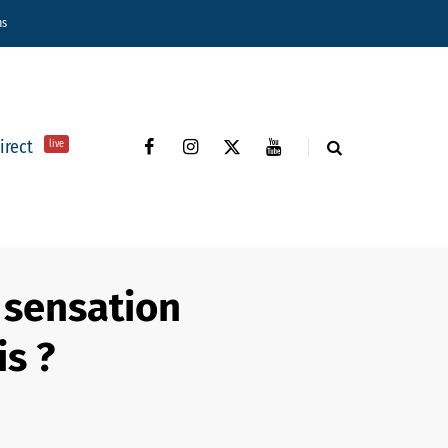
ns
direct
live
e sensation
is ?