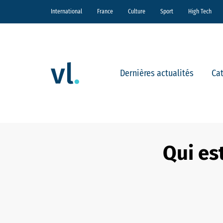
International
France
Culture
Sport
High Tech
Dernières actualités
Ca
Qui es