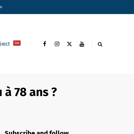
ns
direct
live
u à 78 ans ?
Subscribe and follow