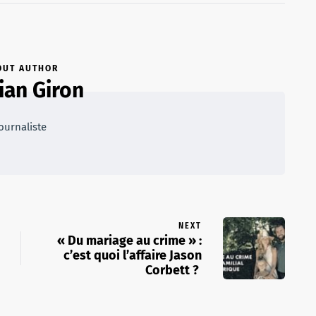
OUT AUTHOR
ian Giron
ournaliste
NEXT
« Du mariage au crime » :
c’est quoi l’affaire Jason
Corbett ?