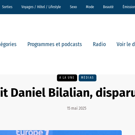
Sorties
Voyages / Hôtel / Lifestyle
Sexo
Mode
Beauté
Émissio
tégories
Programmes et podcasts
Radio
Voir le 
A LA UNE
MÉDIAS
it Daniel Bilalian, dispar
15 mai 2025