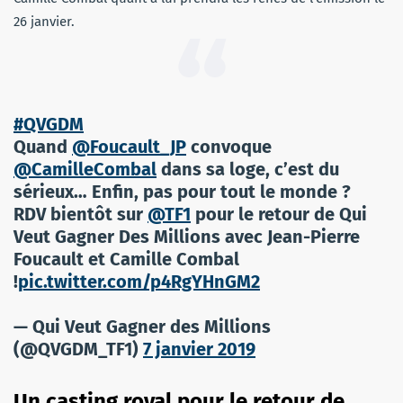
26 janvier.
#QVGDM
Quand
@Foucault_JP
convoque
@CamilleCombal
dans sa loge, c’est du
sérieux… Enfin, pas pour tout le monde ?
RDV bientôt sur
@TF1
pour le retour de Qui
Veut Gagner Des Millions avec Jean-Pierre
Foucault et Camille Combal
!
pic.twitter.com/p4RgYHnGM2
— Qui Veut Gagner des Millions
(@QVGDM_TF1)
7 janvier 2019
Un casting royal pour le retour de