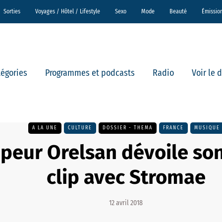
Sorties
Voyages / Hôtel / Lifestyle
Sexo
Mode
Beauté
Émissio
tégories
Programmes et podcasts
Radio
Voir le 
A LA UNE
CULTURE
DOSSIER - THEMA
FRANCE
MUSIQUE
ppeur Orelsan dévoile so
clip avec Stromae
12 avril 2018