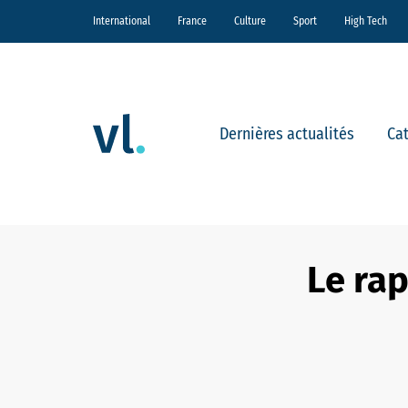
International
France
Culture
Sport
High Tech
Dernières actualités
Ca
Le ra