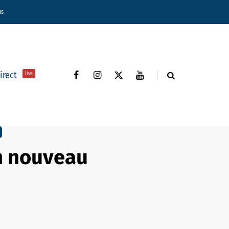
ns
direct
live
n nouveau