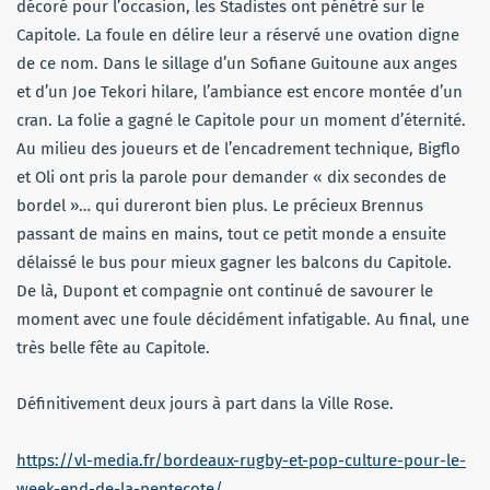
décoré pour l’occasion, les Stadistes ont pénétré sur le
Capitole. La foule en délire leur a réservé une ovation digne
de ce nom. Dans le sillage d’un Sofiane Guitoune aux anges
et d’un Joe Tekori hilare, l’ambiance est encore montée d’un
cran. La folie a gagné le Capitole pour un moment d’éternité.
Au milieu des joueurs et de l’encadrement technique, Bigflo
et Oli ont pris la parole pour demander « dix secondes de
bordel »… qui dureront bien plus. Le précieux Brennus
passant de mains en mains, tout ce petit monde a ensuite
délaissé le bus pour mieux gagner les balcons du Capitole.
De là, Dupont et compagnie ont continué de savourer le
moment avec une foule décidément infatigable. Au final, une
très belle fête au Capitole.
Définitivement deux jours à part dans la Ville Rose.
https://vl-media.fr/bordeaux-rugby-et-pop-culture-pour-le-
week-end-de-la-pentecote/