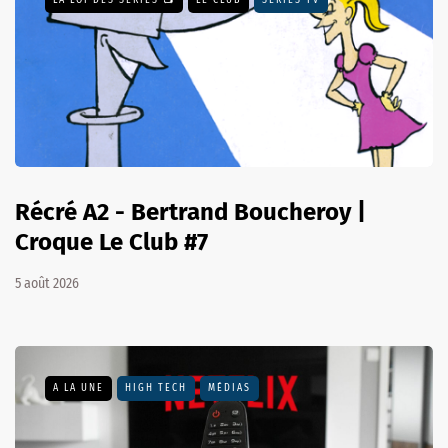
LA LOI DES SÉRIES 📺
LE CLUB
SÉRIES TV
Récré A2 - Bertrand Boucheroy |
Croque Le Club #7
5 août 2026
A LA UNE
HIGH TECH
MÉDIAS