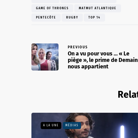
GAME OF THRONES
MATMUT ATLANTIQUE
PENTECÔTE
RUGBY
TOP 14
PREVIOUS
On a vu pour vous … « Le
piège », le prime de Demain
nous appartient
Rela
A LA UNE
MÉDIAS