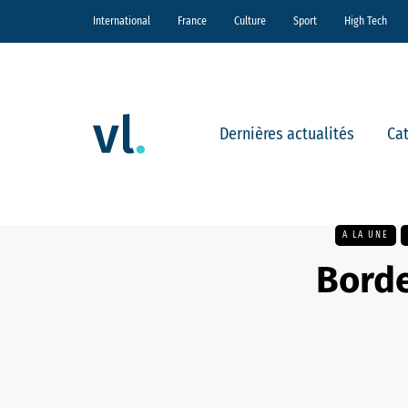
International
France
Culture
Sport
High Tech
Dernières actualités
Ca
A LA UNE
Borde