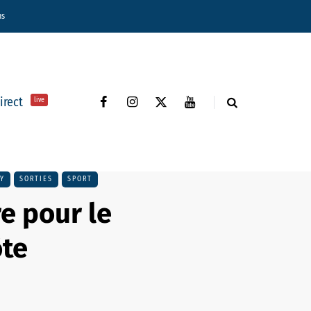
ns
direct
live
Y
SORTIES
SPORT
e pour le
ôte