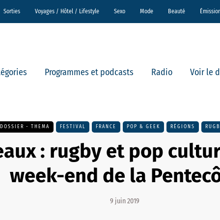
Sorties
Voyages / Hôtel / Lifestyle
Sexo
Mode
Beauté
Émissio
tégories
Programmes et podcasts
Radio
Voir le 
DOSSIER - THEMA
FESTIVAL
FRANCE
POP & GEEK
RÉGIONS
RUGB
aux : rugby et pop cultur
week-end de la Pentec
9 juin 2019