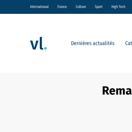
International
France
Culture
Sport
High Tech
Dernières actualités
Ca
Reman