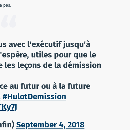
ra pas.
us avec l'exécutif jusqu'à
l'espère, utiles pour que le
e les leçons de la démission
e au futur ou à la future
t
#HulotDemission
TKy7J
nfin)
September 4, 2018