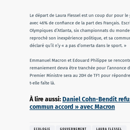
Le départ de Laura Flessel est un coup dur pour le 
avec 46% de confiance de la part des Français. Esc
Olympiques d’Atlanta, six championnats du monde e
reproché son inexpérience politique, et sa communi
déclaré qu’il n’y « a pas d’omerta dans le sport. »
Emmanuel Macron et Edouard Philippe se rencontre
remaniement devra être tranchée pour l’annonce de c
Premier Ministre sera au 20H de TF1 pour répondre 
t-elle faîte là.
À​ ​lire​ ​aussi:
Daniel Cohn-Bendit refus
commun accord » avec Macron
ECOLOGIE
GOUVERNEMENT
LAURA FLESSEL