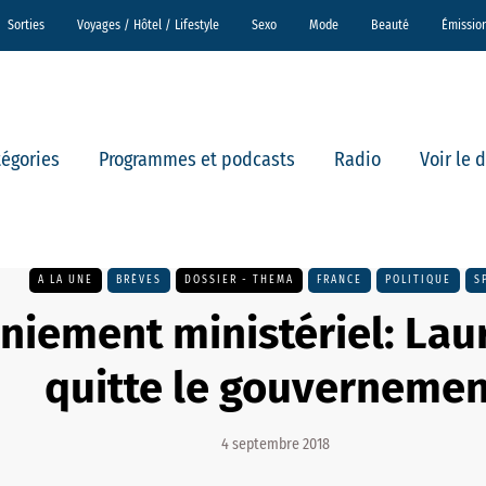
Sorties
Voyages / Hôtel / Lifestyle
Sexo
Mode
Beauté
Émissio
tégories
Programmes et podcasts
Radio
Voir le 
A LA UNE
BRÈVES
DOSSIER - THEMA
FRANCE
POLITIQUE
S
iement ministériel: Laur
quitte le gouvernemen
4 septembre 2018