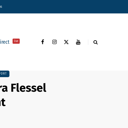
ns
direct
live
PORT
a Flessel
t