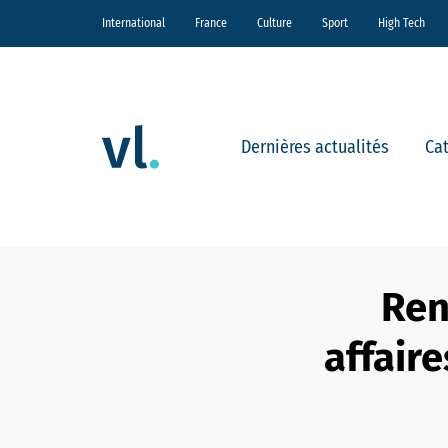
International
France
Culture
Sport
High Tech
Dernières actualités
Ca
Ren
affair