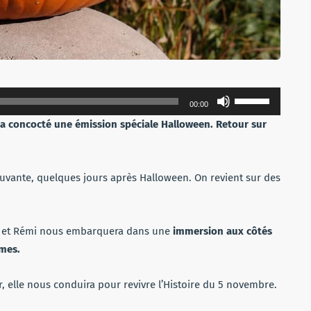
Utilisez
00:00
les
s a concocté une émission spéciale Halloween. Retour sur
flèches
haut/bas
pour
uvante, quelques jours après Halloween. On revient sur des
augmenter
ou
diminuer
et Rémi nous embarquera dans une
immersion aux côtés
le
ômes.
volume.
, elle nous conduira pour revivre l’Histoire du 5 novembre.