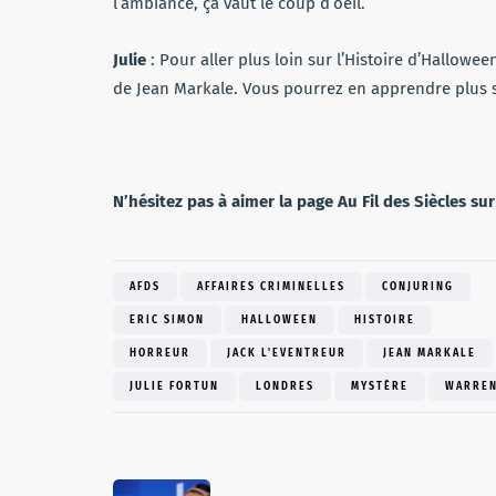
l’ambiance, ça vaut le coup d’oeil.
Julie
: Pour aller plus loin sur l’Histoire d’Halloween
de Jean Markale. Vous pourrez en apprendre plus s
N’hésitez pas à aimer la page Au Fil des Siècles su
AFDS
AFFAIRES CRIMINELLES
CONJURING
ERIC SIMON
HALLOWEEN
HISTOIRE
HORREUR
JACK L'EVENTREUR
JEAN MARKALE
JULIE FORTUN
LONDRES
MYSTÈRE
WARRE