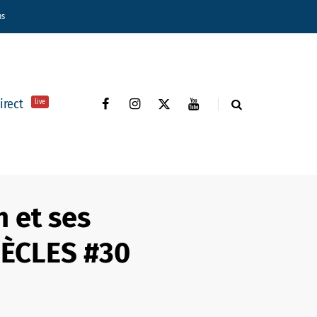
ns
direct
live
 et ses
SIÈCLES #30