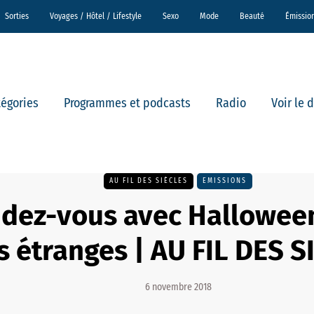
Sorties
Voyages / Hôtel / Lifestyle
Sexo
Mode
Beauté
Émissio
tégories
Programmes et podcasts
Radio
Voir le 
AU FIL DES SIÈCLES
EMISSIONS
dez-vous avec Halloween
es étranges | AU FIL DES 
6 novembre 2018