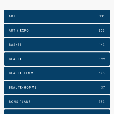
ART
131
ART / EXPO
203
BASKET
143
BEAUTÉ
199
BEAUTÉ-FEMME
123
BEAUTÉ-HOMME
37
BONS PLANS
283