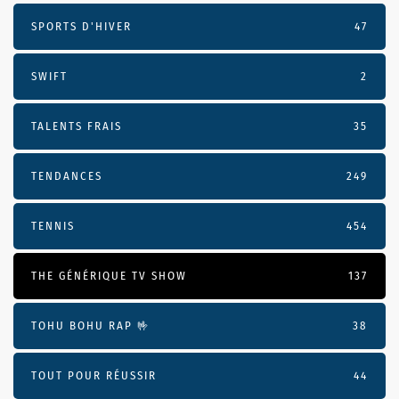
SPORTS D'HIVER
47
SWIFT
2
TALENTS FRAIS
35
TENDANCES
249
TENNIS
454
THE GÉNÉRIQUE TV SHOW
137
TOHU BOHU RAP 🤟
38
TOUT POUR RÉUSSIR
44