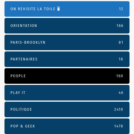
ON REVISITE LA TOILE 🖥️
12
ORIENTATION
166
PARIS-BROOKLYN
81
PARTENAIRES
18
PEOPLE
160
PLAY IT
46
POLITIQUE
2410
POP & GEEK
1478