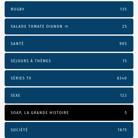
RUGBY
135
SALADE TOMATE OIGNON 🥙
25
SANTÉ
905
SÉJOURS À THÈMES
15
SÉRIES TV
6340
SEXE
123
SOAP, LA GRANDE HISTOIRE
5
SOCIÉTÉ
1875