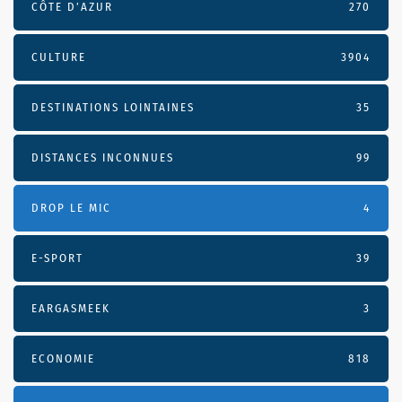
CÔTE D’AZUR
270
CULTURE
3904
DESTINATIONS LOINTAINES
35
DISTANCES INCONNUES
99
DROP LE MIC
4
E-SPORT
39
EARGASMEEK
3
ECONOMIE
818