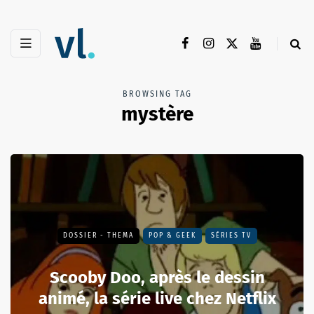
BROWSING TAG
mystère
DOSSIER - THEMA
POP & GEEK
SÉRIES TV
Scooby Doo, après le dessin
animé, la série live chez Netflix