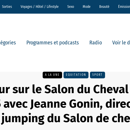
Sorties
Voyages / Hôtel / Lifestyle
Sexo
Mode
Beauté
Émissio
tégories
Programmes et podcasts
Radio
Voir le 
A LA UNE
EQUITATION
SPORT
ur sur le Salon du Cheval
 avec Jeanne Gonin, direc
jumping du Salon de che