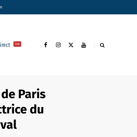
ns
direct
live
 de Paris
trice du
val