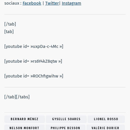
sociaux :
Facebook
|
Twitter
|
Instagram
[/tab]
[tab]
[youtube id= »uxpDa-c-4Mc »]
[youtube id= »rs6Y4kZ8qtw »]
[youtube id= »ROChfigwihw »]
[/tab][/tabs]
BERNARD MÉNEZ
GYSELLE SOARES
LIONEL ROSSO
NELSON MONFORT
PHILIPPE BESSON
VALÉRIE DURIER