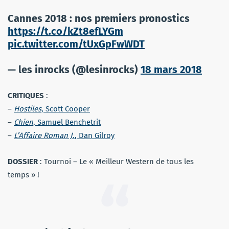
Cannes 2018 : nos premiers pronostics
https://t.co/kZt8efLYGm
pic.twitter.com/tUxGpFwWDT
— les inrocks (@lesinrocks)
18 mars 2018
CRITIQUES
:
–
Hostiles
, Scott Cooper
–
Chien
, Samuel Benchetrit
–
L’Affaire Roman J.
, Dan Gilroy
DOSSIER
: Tournoi – Le « Meilleur Western de tous les
temps » !