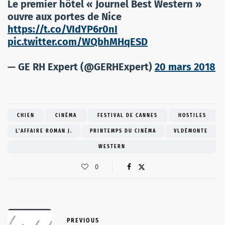
Le premier hôtel « Journel Best Western »
ouvre aux portes de Nice
https://t.co/VIdYP6r0nI
pic.twitter.com/WQbhMHqESD
— GE RH Expert (@GERHExpert)
20 mars 2018
CHIEN
CINÉMA
FESTIVAL DE CANNES
HOSTILES
L'AFFAIRE ROMAN J.
PRINTEMPS DU CINÉMA
VLDÉMONTE
WESTERN
0
PREVIOUS