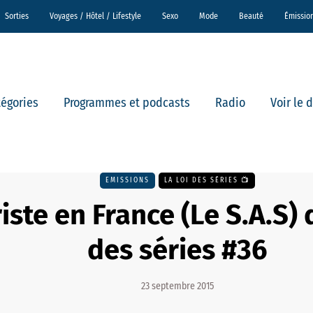
Sorties
Voyages / Hôtel / Lifestyle
Sexo
Mode
Beauté
Émissio
tégories
Programmes et podcasts
Radio
Voir le 
EMISSIONS
LA LOI DES SÉRIES 📺
iste en France (Le S.A.S) 
des séries #36
23 septembre 2015