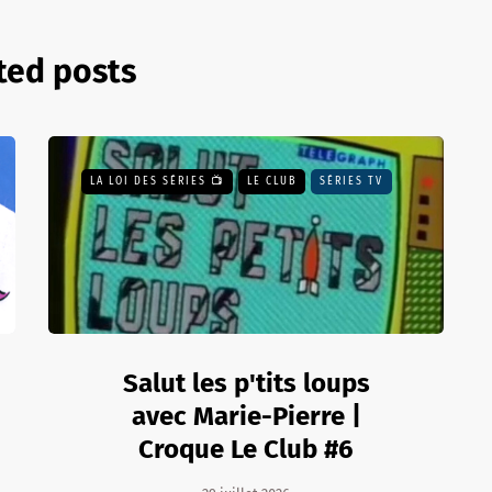
ted posts
LA LOI DES SÉRIES 📺
LE CLUB
SÉRIES TV
Salut les p'tits loups
avec Marie-Pierre |
Croque Le Club #6