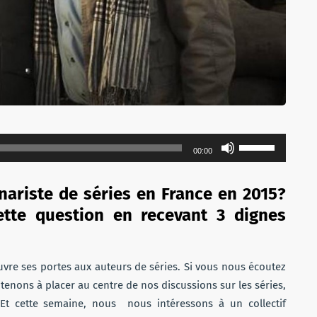
Utilisez
00:00
les
flèches
nariste de séries en France en 2015?
haut/bas
ette question en recevant 3 dignes
pour
augmenter
ou
vre ses portes aux auteurs de séries. Si vous nous écoutez
diminuer
tenons à placer au centre de nos discussions sur les séries,
le
. Et cette semaine, nous nous intéressons à un collectif
volume.