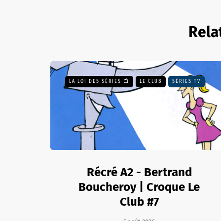
Rela
LA LOI DES SÉRIES 📺
LE CLUB
SÉRIES TV
Récré A2 - Bertrand
Boucheroy | Croque Le
Club #7