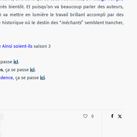
 très bientôt. Et puisqu’on va beaucoup parler des auteurs,
6 va mettre en lumière le travail brillant accompli par des
e historique où le destin des “
méchants
” semblent trancher,
e
Ainsi soient-ils
saison 3
e passe
ici
.
es
, ça se passe
ici
.
idence
, ça se passe
ici
.
0