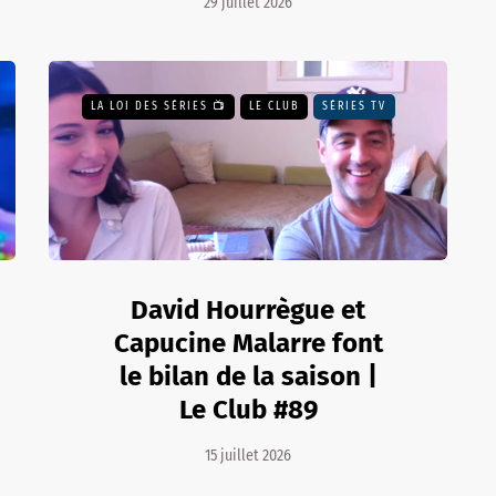
29 juillet 2026
LA LOI DES SÉRIES 📺
LE CLUB
SÉRIES TV
David Hourrègue et
Capucine Malarre font
le bilan de la saison |
Le Club #89
15 juillet 2026