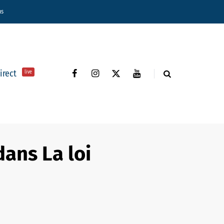
ns
direct
live
dans La loi