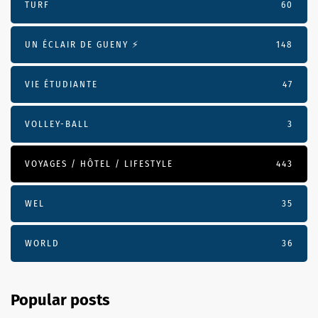
TURF
60
UN ÉCLAIR DE GUENY ⚡️
148
VIE ÉTUDIANTE
47
VOLLEY-BALL
3
VOYAGES / HÔTEL / LIFESTYLE
443
WEL
35
WORLD
36
Popular posts