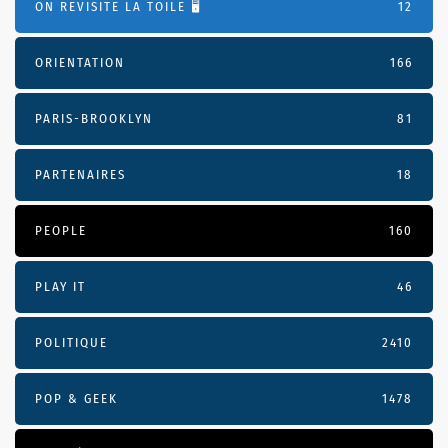
ON REVISITE LA TOILE 🖥️
12
ORIENTATION
166
PARIS-BROOKLYN
81
PARTENAIRES
18
PEOPLE
160
PLAY IT
46
POLITIQUE
2410
POP & GEEK
1478