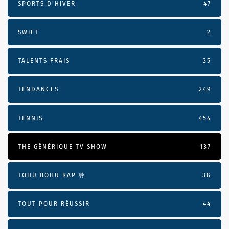
SPORTS D'HIVER
47
SWIFT
2
TALENTS FRAIS
35
TENDANCES
249
TENNIS
454
THE GÉNÉRIQUE TV SHOW
137
TOHU BOHU RAP 🤟
38
TOUT POUR RÉUSSIR
44