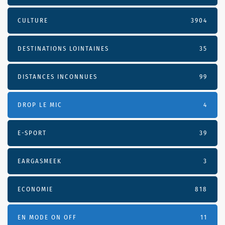
CULTURE
3904
DESTINATIONS LOINTAINES
35
DISTANCES INCONNUES
99
DROP LE MIC
4
E-SPORT
39
EARGASMEEK
3
ECONOMIE
818
EN MODE ON OFF
11