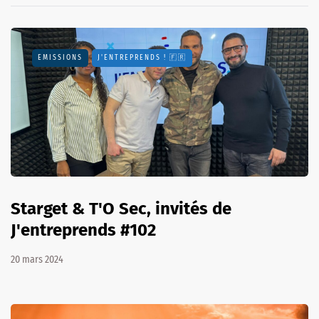
EMISSIONS
J'ENTREPRENDS ! 🇫🇷
Starget & T'O Sec, invités de
J'entreprends #102
20 mars 2024