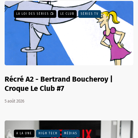
LA LOI DES SÉRIES 📺
LE CLUB
SÉRIES TV
Récré A2 - Bertrand Boucheroy |
Croque Le Club #7
5 août 2026
A LA UNE
HIGH TECH
MÉDIAS