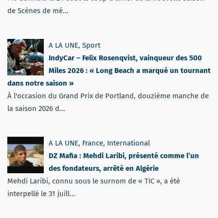
de Scènes de mé...
A LA UNE
,
Sport
IndyCar – Felix Rosenqvist, vainqueur des 500
Miles 2026 : « Long Beach a marqué un tournant
dans notre saison »
À l'occasion du Grand Prix de Portland, douzième manche de
la saison 2026 d...
A LA UNE
,
France
,
International
DZ Mafia : Mehdi Laribi, présenté comme l’un
des fondateurs, arrêté en Algérie
Mehdi Laribi, connu sous le surnom de « TIC », a été
interpellé le 31 juill...