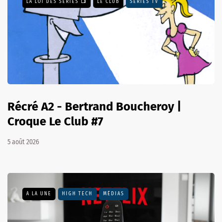
LA LOI DES SÉRIES 📺
LE CLUB
SÉRIES TV
Récré A2 - Bertrand Boucheroy |
Croque Le Club #7
5 août 2026
A LA UNE
HIGH TECH
MÉDIAS