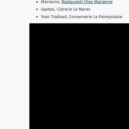
Marianne,
Restaurant Chez Marianne
Gaetan, Cidrerie Le Marec
Yvan Traibaol, Conserverie La Paimpolaise