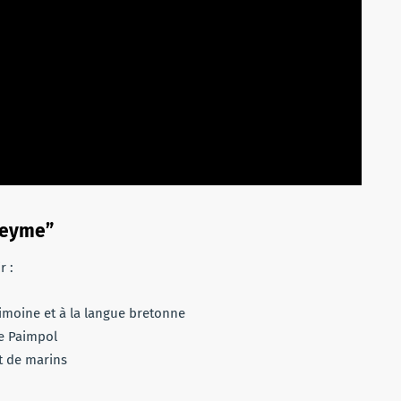
Heyme”
r :
rimoine et à la langue bretonne
de Paimpol
t de marins