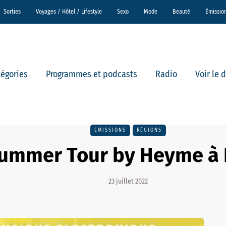
Sorties
Voyages / Hôtel / Lifestyle
Sexo
Mode
Beauté
Émissio
tégories
Programmes et podcasts
Radio
Voir le 
EMISSIONS
RÉGIONS
ummer Tour by Heyme à 
23 juillet 2022