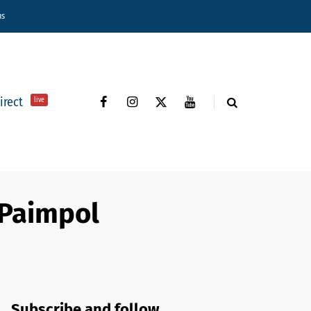
ns
direct
live
Paimpol
Subscribe and follow