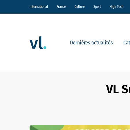
International
France
Culture
Sport
High Tech
Dernières actualités
Ca
VL S