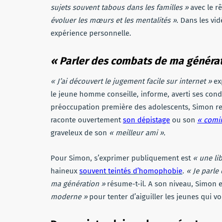
sujets souvent tabous dans les familles »
avec le r
évoluer les mœurs et les mentalités »
. Dans les vi
expérience personnelle.
« Parler des combats de ma généra
« J’ai découvert le jugement facile sur internet »
ex
le jeune homme conseille, informe, averti ses condis
préoccupation première des adolescents, Simon r
raconte ouvertement
son dépistage
ou son
« comi
graveleux de son
« meilleur ami ».
Pour Simon, s’exprimer publiquement est
« une li
haineux
souvent teintés d’homophobie
.
« Je parle
ma génération »
résume-t-il. A son niveau, Simon 
moderne »
pour tenter d’aiguiller les jeunes qui v