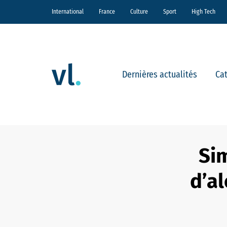
International
France
Culture
Sport
High Tech
Dernières actualités
Ca
Si
d’al