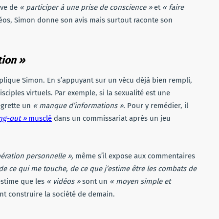
êve de
« participer à une prise de conscience »
et
« faire
déos, Simon donne son avis mais surtout raconte son
tion »
plique Simon. En s’appuyant sur un vécu déjà bien rempli,
ciples virtuels. Par exemple, si la sexualité est une
egrette un
« manque d’informations ».
Pour y remédier, il
ng-out »
musclé
dans un commissariat après un jeu
bération
personnelle »,
même s’il expose aux commentaires
 de ce qui me touche, de ce que j’estime être les combats de
estime que les
« vidéos »
sont un
« moyen simple et
ont construire la société de demain.