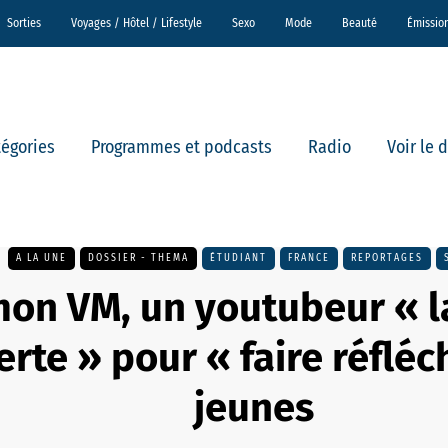
Sorties
Voyages / Hôtel / Lifestyle
Sexo
Mode
Beauté
Émissio
tégories
Programmes et podcasts
Radio
Voir le 
A LA UNE
DOSSIER - THEMA
ÉTUDIANT
FRANCE
REPORTAGES
mon VM, un youtubeur « l
erte » pour « faire réfléch
jeunes