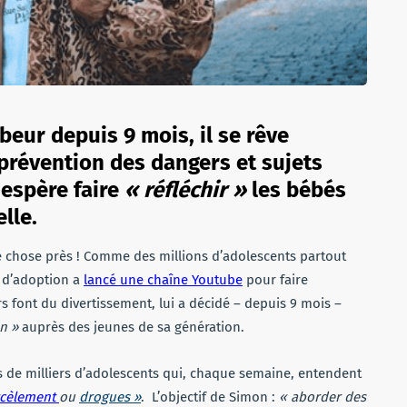
eur depuis 9 mois, il se rêve
prévention des dangers et sujets
 espère faire
« réfléchir »
les bébés
lle.
e chose près ! Comme des millions d’adolescents partout
s d’adoption a
lancé une chaîne Youtube
pour faire
s font du divertissement, lui a décidé – depuis 9 mois –
n »
auprès des jeunes de sa génération.
s de milliers d’adolescents qui, chaque semaine, entendent
rcèlement
ou
drogues »
. L’objectif de Simon :
« aborder des