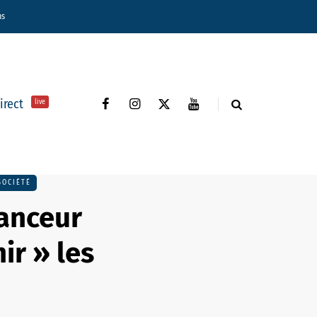
ns
direct
live
SOCIÉTÉ
anceur
ir » les