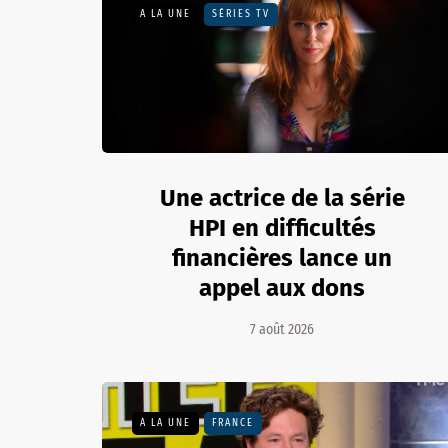
A LA UNE
SÉRIES TV
Une actrice de la série
HPI en difficultés
financières lance un
appel aux dons
7 août 2026
A LA UNE
FRANCE