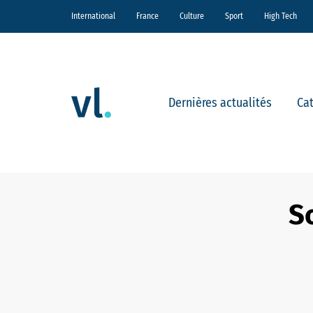
International
France
Culture
Sport
High Tech
Dernières actualités
Ca
So