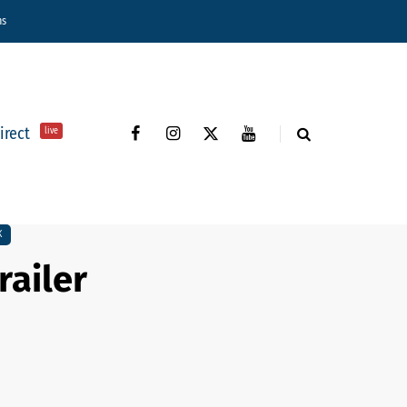
ns
direct
live
K
railer