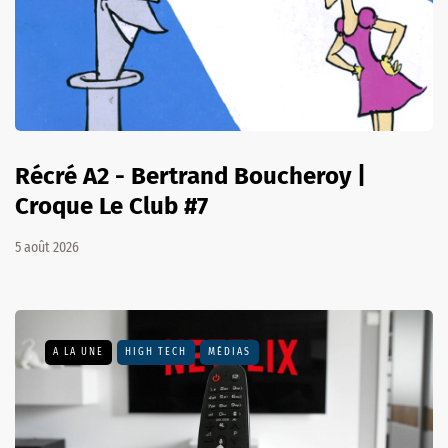
Récré A2 - Bertrand Boucheroy |
Croque Le Club #7
5 août 2026
A LA UNE
HIGH TECH
MÉDIAS