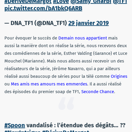
#DériveDeMargot
#Love
@Samy_Gharbi
@TF1
pic.twitter.com/bA1bkQ6ARB
— DNA_TF1 (@DNA_TF1)
29 janvier 2019
Pour évoquer le succès de
Demain nous appartient
mais
aussi la manière dont on réalise la série, nous recevons deux
des comédiennes de la série, Esther Valding (Garance) et Luce
Mouchel (Marianne). Mais nous allons aussi recevoir un des
réalisateurs de la série, Jérôme Navarro, qui a par ailleurs
réalisé aussi beaucoup de séries pour la télé comme
Origines
ou
Mes amis mes amours mes emmerdes
. Il a aussi réalisé
des épisodes du premier soap de TF1,
Seconde Chance
.
#Spoon
vandalisé : l’étendue des dégâts… ??