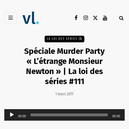
LA LOI DES SÉRIES 📺
Spéciale Murder Party
« L’étrange Monsieur
Newton » | La loi des
séries #111
1 mars 2017
Lecteur
00:00
00:00
audio