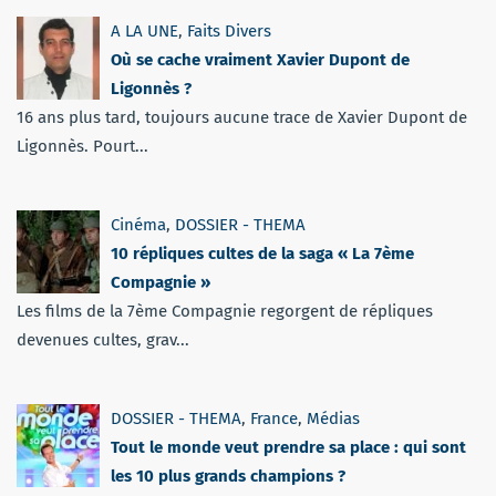
A LA UNE
,
Faits Divers
Où se cache vraiment Xavier Dupont de
Ligonnès ?
16 ans plus tard, toujours aucune trace de Xavier Dupont de
Ligonnès. Pourt...
Cinéma
,
DOSSIER - THEMA
10 répliques cultes de la saga « La 7ème
Compagnie »
Les films de la 7ème Compagnie regorgent de répliques
devenues cultes, grav...
DOSSIER - THEMA
,
France
,
Médias
Tout le monde veut prendre sa place : qui sont
les 10 plus grands champions ?