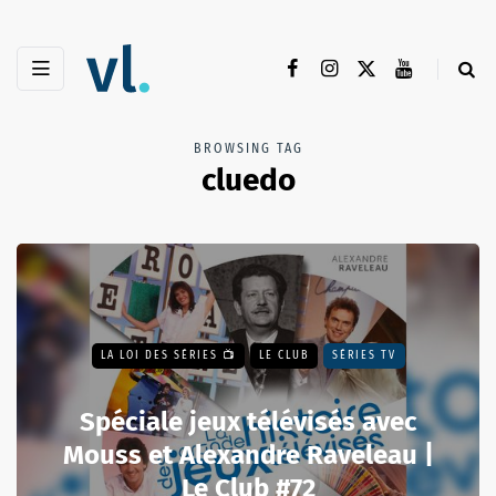
BROWSING TAG
cluedo
LA LOI DES SÉRIES 📺
LE CLUB
SÉRIES TV
Spéciale jeux télévisés avec
Mouss et Alexandre Raveleau |
Le Club #72