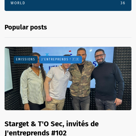
WORLD
36
Popular posts
EMISSIONS
J'ENTREPRENDS ! 🇫🇷
Starget & T'O Sec, invités de
J'entreprends #102