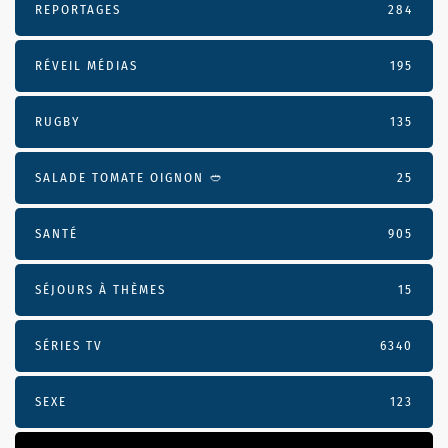
REPORTAGES
284
RÉVEIL MÉDIAS
195
RUGBY
135
SALADE TOMATE OIGNON 🥙
25
SANTÉ
905
SÉJOURS À THÈMES
15
SÉRIES TV
6340
SEXE
123