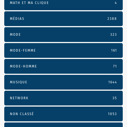
MATH ET MA CLIQUE
4
MÉDIAS
2388
MODE
323
MODE-FEMME
161
MODE-HOMME
71
MUSIQUE
1644
NETWORK
35
NON CLASSÉ
1053