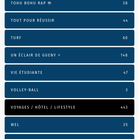
TOHU BOHU RAP 🤟
38
TOUT POUR RÉUSSIR
44
TURF
60
UN ÉCLAIR DE GUENY ⚡️
148
VIE ÉTUDIANTE
47
VOLLEY-BALL
3
VOYAGES / HÔTEL / LIFESTYLE
443
WEL
35