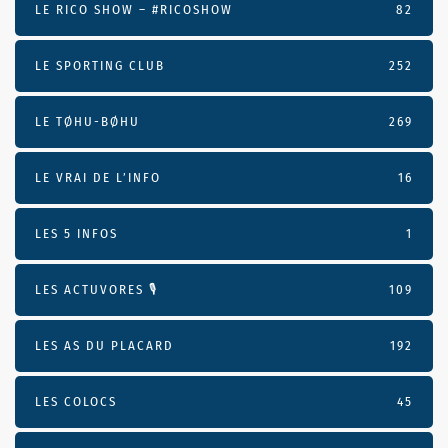
LE RICO SHOW – #RICOSHOW
82
LE SPORTING CLUB
252
LE TØHU-BØHU
269
LE VRAI DE L’INFO
16
LES 5 INFOS
1
LES ACTUVORES 🎙
109
LES AS DU PLACARD
192
LES COLOCS
45