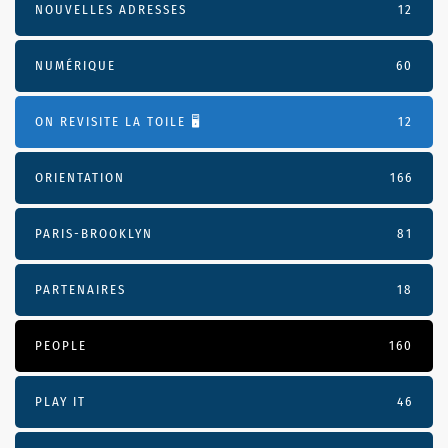
NOUVELLES ADRESSES
12
NUMÉRIQUE
60
ON REVISITE LA TOILE 🖥️
12
ORIENTATION
166
PARIS-BROOKLYN
81
PARTENAIRES
18
PEOPLE
160
PLAY IT
46