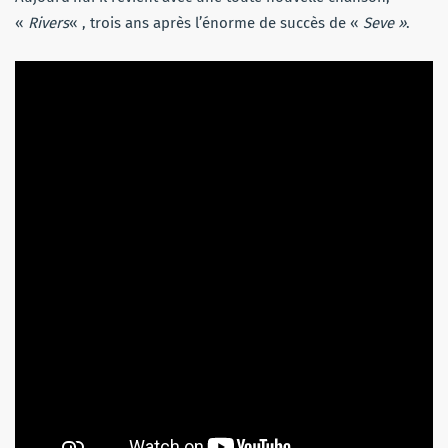
«
Rivers
« , trois ans après l’énorme de succès de «
Seve »
.