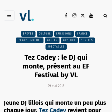
BRÈVES
CULTURE
EMISSIONS
FRANCE
L'AMUSE GUEULE
MÉDIAS
MUSIQUE
SORTIES
SPECTACLES
Tez Cadey : le DJ qui
monte, présent au EF
Festival by VL
29 mai 2018
Jeune DJ lillois qui monte un peu plus
chaque jour,
Tez Cadey
revient pour