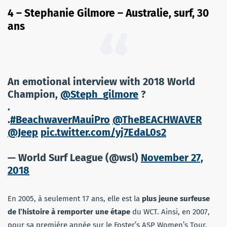
4 – Stephanie Gilmore – Australie, surf, 30
ans
An emotional interview with 2018 World
Champion,
@Steph_gilmore
?
.
.
#BeachwaverMauiPro
@TheBEACHWAVER
@Jeep
pic.twitter.com/yj7EdaL0s2
— World Surf League (@wsl)
November 27,
2018
En 2005, à seulement 17 ans, elle est la
plus jeune surfeuse
de l’histoire à remporter une étape
du WCT. Ainsi, en 2007,
pour sa première année sur le Foster’s ASP Women’s Tour,