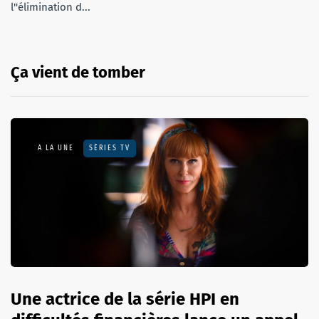
l''élimination d...
Ça vient de tomber
A LA UNE
SÉRIES TV
Une actrice de la série HPI en