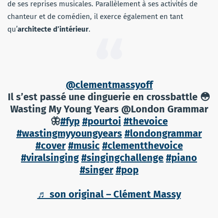
de ses reprises musicales. Parallèlement à ses activités de
chanteur et de comédien, il exerce également en tant
qu’
architecte d’intérieur
.
@clementmassyoff
Il s’est passé une dinguerie en crossbattle 😳
Wasting My Young Years @London Grammar
🦋
#fyp
#pourtoi
#thevoice
#wastingmyyoungyears
#londongrammar
#cover
#music
#clementthevoice
#viralsinging
#singingchallenge
#piano
#singer
#pop
♬ son original – Clément Massy