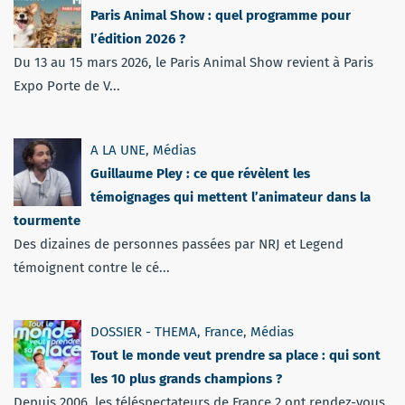
Paris Animal Show : quel programme pour
l’édition 2026 ?
Du 13 au 15 mars 2026, le Paris Animal Show revient à Paris
Expo Porte de V...
A LA UNE
,
Médias
Guillaume Pley : ce que révèlent les
témoignages qui mettent l’animateur dans la
tourmente
Des dizaines de personnes passées par NRJ et Legend
témoignent contre le cé...
DOSSIER - THEMA
,
France
,
Médias
Tout le monde veut prendre sa place : qui sont
les 10 plus grands champions ?
Depuis 2006, les téléspectateurs de France 2 ont rendez-vous