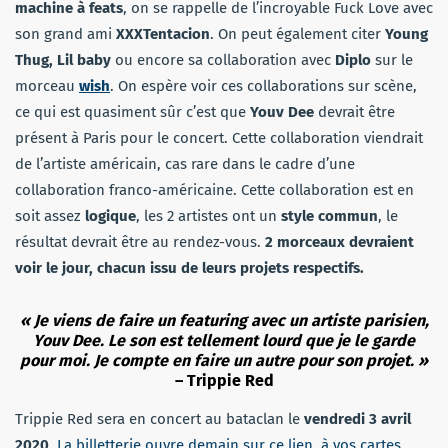
machine à feats
, on se rappelle de l’incroyable Fuck Love avec
son grand ami
XXXTentacion
. On peut également citer
Young
Thug, Lil baby
ou encore sa collaboration avec
Diplo
sur le
morceau
wish
. On espère voir ces collaborations sur scène,
ce qui est quasiment sûr c’est que
Youv Dee
devrait être
présent à Paris pour le concert. Cette collaboration viendrait
de l’artiste américain, cas rare dans le cadre d’une
collaboration franco-américaine. Cette collaboration est en
soit assez
logique
, les 2 artistes ont un
style commun
, le
résultat devrait être au rendez-vous.
2 morceaux devraient
voir le jour, chacun issu de leurs projets respectifs.
« Je viens de faire un featuring avec un artiste parisien,
Youv Dee. Le son est tellement lourd que je le garde
pour moi. Je compte en faire un autre pour son projet. »
– Trippie Red
Trippie Red sera en concert au bataclan le
vendredi 3 avril
2020
.
La billetterie ouvre demain sur ce lien, à vos cartes