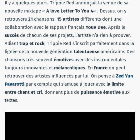
Il y a quelques jours, Trippie Red annonçait la venue de sa
nouvelle mixtape «
A love Letter To You 4
« . Dessus, on y
retrouvera
21
chansons,
15 artistes
différents dont une
collaboration avec le rappeur français
Youv Dee.
Après le
succès
de chacun de ses projets, l’artiste n’a rien à prouver.
Alliant
trap et rock
, Trippie Red s’inscrit parfaitement dans la
lignée de la nouvelle génération
talentueuse
américaine. Des
chansons très souvent
émotives
avec des instrumentales
toujours innovantes et
mélancoliques
. En
France
on peut
retrouver des artistes influencés par lui. On pense à
Zed Yun
Pavarotti
par exemple qui s’amuse à jouer avec l
a limite
entre chant et cri
, donnant plus de
puissance émotive
aux
textes.