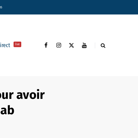
ns
direct
live
ur avoir
qab