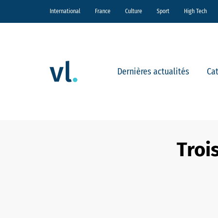
International
France
Culture
Sport
High Tech
Dernières actualités
Ca
Troi