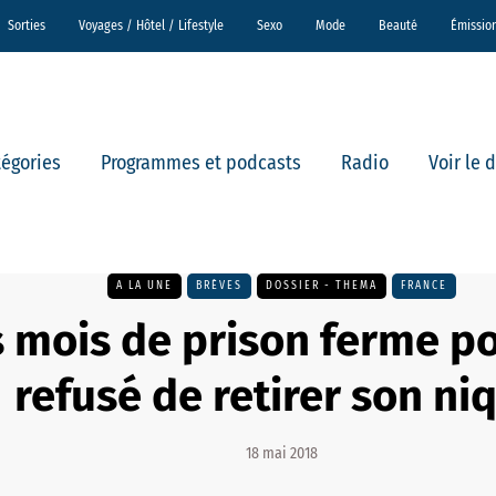
Sorties
Voyages / Hôtel / Lifestyle
Sexo
Mode
Beauté
Émissio
tégories
Programmes et podcasts
Radio
Voir le 
A LA UNE
BRÈVES
DOSSIER - THEMA
FRANCE
s mois de prison ferme po
refusé de retirer son ni
18 mai 2018