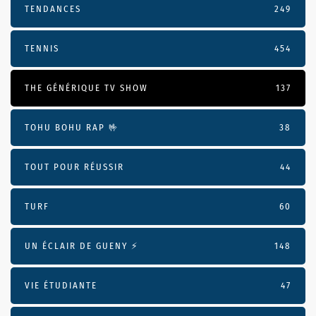
TENDANCES
249
TENNIS
454
THE GÉNÉRIQUE TV SHOW
137
TOHU BOHU RAP 🤟
38
TOUT POUR RÉUSSIR
44
TURF
60
UN ÉCLAIR DE GUENY ⚡️
148
VIE ÉTUDIANTE
47