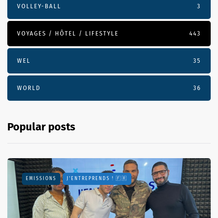
VOLLEY-BALL
3
VOYAGES / HÔTEL / LIFESTYLE
443
WEL
35
WORLD
36
Popular posts
EMISSIONS
J'ENTREPRENDS ! 🇫🇷