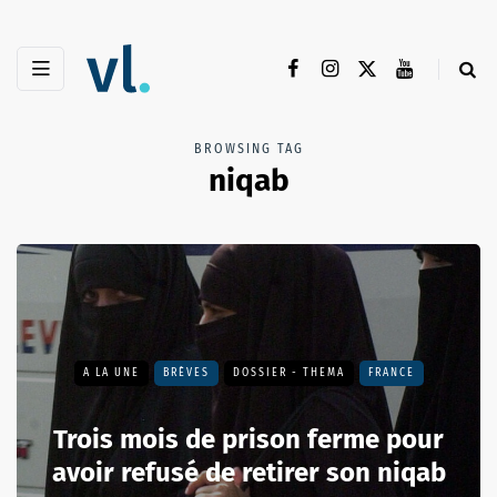
BROWSING TAG
niqab
A LA UNE
BRÈVES
DOSSIER - THEMA
FRANCE
Trois mois de prison ferme pour
avoir refusé de retirer son niqab