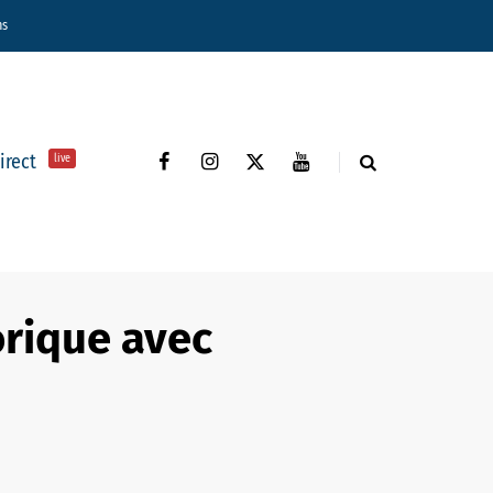
ns
direct
live
orique avec