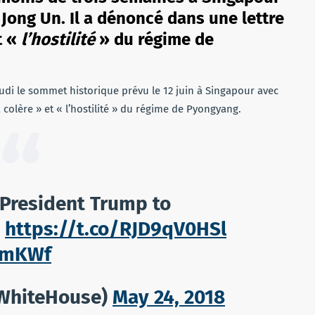
Jong Un. Il a dénoncé dans une lettre
t «
l’hostilité
» du régime de
udi le sommet historique prévu le 12 juin à Singapour avec
colère » et « l’hostilité » du régime de Pyongyang.
e President Trump to
:
https://t.co/RJD9qV0HSl
f0mKWf
WhiteHouse)
May 24, 2018