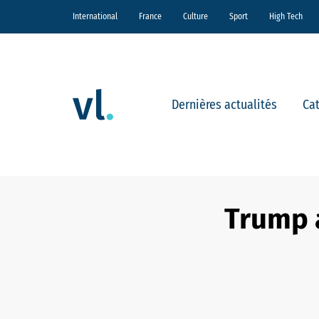
International
France
Culture
Sport
High Tech
Dernières actualités
Ca
Trump a