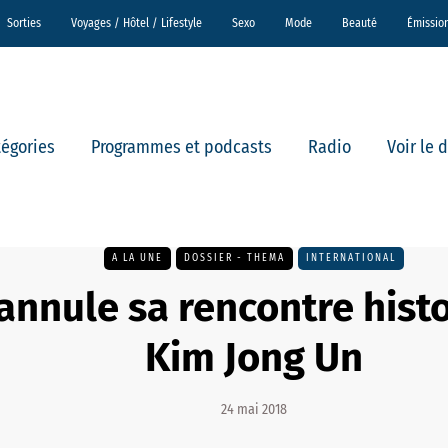
Sorties
Voyages / Hôtel / Lifestyle
Sexo
Mode
Beauté
Émissio
tégories
Programmes et podcasts
Radio
Voir le 
A LA UNE
DOSSIER - THEMA
INTERNATIONAL
nnule sa rencontre hist
Kim Jong Un
24 mai 2018