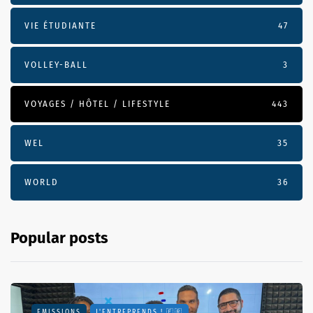
VIE ÉTUDIANTE
47
VOLLEY-BALL
3
VOYAGES / HÔTEL / LIFESTYLE
443
WEL
35
WORLD
36
Popular posts
EMISSIONS
J'ENTREPRENDS ! 🇫🇷