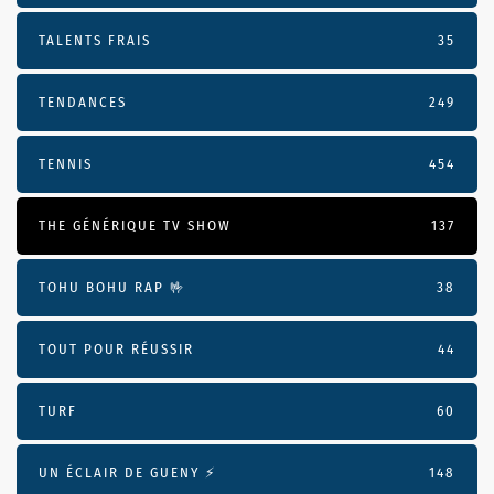
TALENTS FRAIS
35
TENDANCES
249
TENNIS
454
THE GÉNÉRIQUE TV SHOW
137
TOHU BOHU RAP 🤟
38
TOUT POUR RÉUSSIR
44
TURF
60
UN ÉCLAIR DE GUENY ⚡️
148