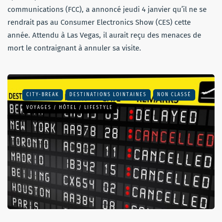
communications (FCC), a annoncé jeudi 4 janvier qu’il ne se
rendrait pas au Consumer Electronics Show (CES) cette
année. Attendu à Las Vegas, il aurait reçu des menaces de
mort le contraignant à annuler sa visite.
CITY-BREAK
DESTINATIONS LOINTAINES
NON CLASSÉ
VOYAGES / HÔTEL / LIFESTYLE