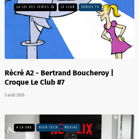
LA LOI DES SÉRIES 📺
LE CLUB
SÉRIES TV
Récré A2 - Bertrand Boucheroy |
Croque Le Club #7
5 août 2026
A LA UNE
HIGH TECH
MÉDIAS