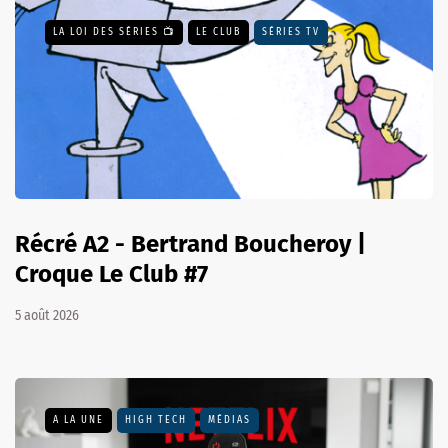
LA LOI DES SÉRIES 📺
LE CLUB
SÉRIES TV
Récré A2 - Bertrand Boucheroy |
Croque Le Club #7
5 août 2026
A LA UNE
HIGH TECH
MÉDIAS