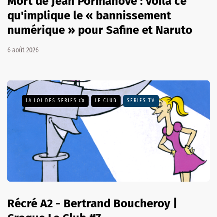
Mort de Jean Pormanove : voilà ce
qu'implique le « bannissement
numérique » pour Safine et Naruto
6 août 2026
LA LOI DES SÉRIES 📺
LE CLUB
SÉRIES TV
Récré A2 - Bertrand Boucheroy |