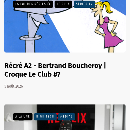
LA LOI DES SÉRIES 📺
LE CLUB
SÉRIES TV
Récré A2 - Bertrand Boucheroy |
Croque Le Club #7
5 août 2026
A LA UNE
HIGH TECH
MÉDIAS