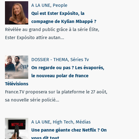
A LA UNE
,
People
Qui est Ester Expósito, la
compagne de Kylian Mbappé ?
Révélée au grand public grâce à la série Élite,
Ester Expósito attire autan...
DOSSIER - THEMA
,
Séries Tv
On regarde ou pas ? Les évaporés,
le nouveau polar de France
Télévisions
France.TV proposera sur la plateforme le 27 août,
sa nouvelle série policiè...
A LA UNE
,
High Tech
,
Médias
Une panne géante chez Netflix ? On
vous dit tout