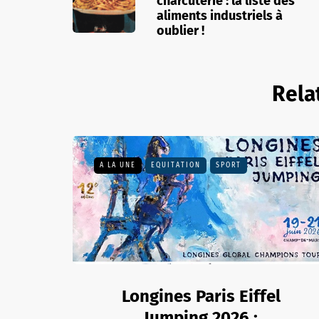
charcuterie : la liste des
aliments industriels à
oublier !
Rela
A LA UNE
EQUITATION
SPORT
Longines Paris Eiffel
Jumping 2026 :