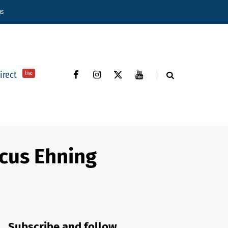
ns
direct
live
cus Ehning
Subscribe and follow