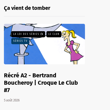
Ça vient de tomber
LA LOI DES SÉRIES 📺
LE CLUB
SÉRIES TV
Récré A2 - Bertrand
Boucheroy | Croque Le Club
#7
5 août 2026