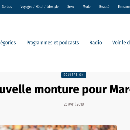
Sorties
Voyages / Hôtel / Lifestyle
Sexo
Mode
Beauté
Émissio
tégories
Programmes et podcasts
Radio
Voir le 
EQUITATION
uvelle monture pour Mar
25 avril 2018