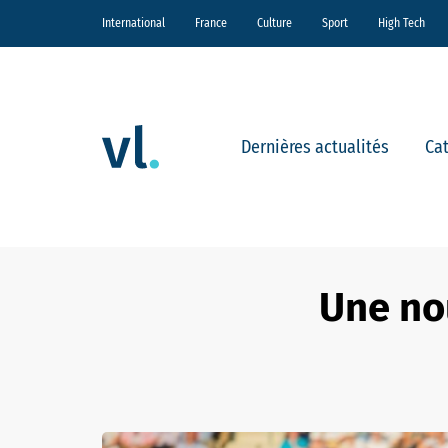
International
France
Culture
Sport
High Tech
Dernières actualités
Ca
Une no