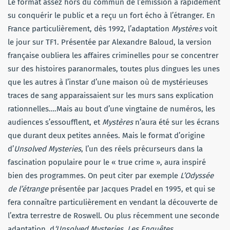
Le format assez hors du commun de l’émission a rapidement
su conquérir le public et a reçu un fort écho à l’étranger. En
France particulièrement, dès 1992, l’adaptation
Mystèr
e
s
voit
le jour sur TF1. Présentée par Alexandre Baloud, la version
française oubliera les affaires criminelles pour se concentrer
sur des histoires paranormales, toutes plus dingues les unes
que les autres à l’instar d’une maison où de mystérieuses
traces de sang apparaissaient sur les murs sans explication
rationnelles….Mais au bout d’une vingtaine de numéros, les
audiences s’essoufflent, et
Mystères
n’aura été sur les écrans
que durant deux petites années. Mais le format d’origine
d’
Unsolved Mysteries
, l’un des réels précurseurs dans la
fascination populaire pour le « true crime », aura inspiré
bien des programmes. On peut citer par exemple
L’Odyssée
de l’étrange
présentée par Jacques Pradel en 1995, et qui se
fera connaître particulièrement en vendant la découverte de
l’extra terrestre de Roswell. Ou plus récemment une seconde
adaptation, d
‘Unsolved Mysteries
,
Les Enquêtes