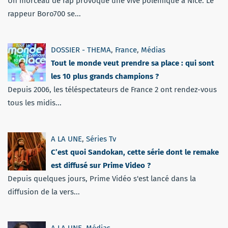
Un morceau de rap provoque une vive polémique à Nice. Le
rappeur Boro700 se...
DOSSIER - THEMA
,
France
,
Médias
Tout le monde veut prendre sa place : qui sont
les 10 plus grands champions ?
Depuis 2006, les téléspectateurs de France 2 ont rendez-vous
tous les midis...
A LA UNE
,
Séries Tv
C’est quoi Sandokan, cette série dont le remake
est diffusé sur Prime Video ?
Depuis quelques jours, Prime Vidéo s'est lancé dans la
diffusion de la vers...
A LA UNE
,
Médias