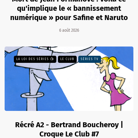
qu'implique le « bannissement
numérique » pour Safine et Naruto
6 août 2026
LA LOI DES SÉRIES 📺
LE CLUB
SÉRIES TV
Récré A2 - Bertrand Boucheroy |
Croque Le Club #7