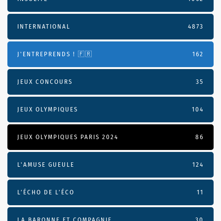
INTERNATIONAL
4873
J'ENTREPRENDS ! 🇫🇷
162
JEUX CONCOURS
35
JEUX OLYMPIQUES
104
JEUX OLYMPIQUES PARIS 2024
86
L'AMUSE GUEULE
124
L’ÉCHO DE L’ÉCO
11
LA BARONNE ET COMPAGNIE
30