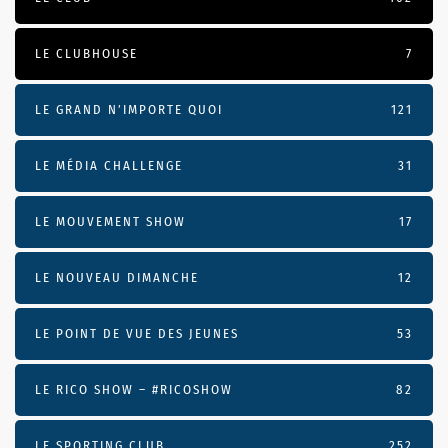
LE CLUBHOUSE
7
LE GRAND N’IMPORTE QUOI
121
LE MÉDIA CHALLENGE
31
LE MOUVEMENT SHOW
17
LE NOUVEAU DIMANCHE
12
LE POINT DE VUE DES JEUNES
53
LE RICO SHOW – #RICOSHOW
82
LE SPORTING CLUB
252