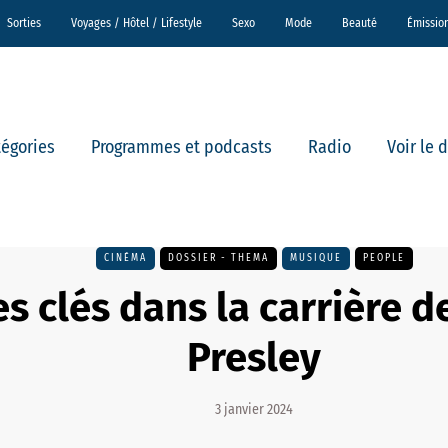
Sorties
Voyages / Hôtel / Lifestyle
Sexo
Mode
Beauté
Émissio
tégories
Programmes et podcasts
Radio
Voir le 
CINÉMA
DOSSIER - THEMA
MUSIQUE
PEOPLE
s clés dans la carrière de
Presley
3 janvier 2024