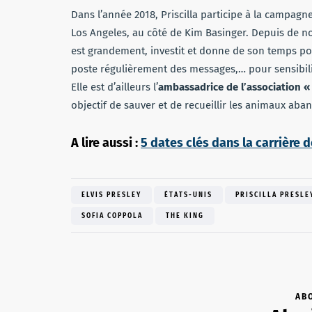
Dans l’année 2018, Priscilla participe à la campagn
Los Angeles, au côté de Kim Basinger. Depuis de n
est grandement, investit et donne de son temps pou
poste régulièrement des messages,… pour sensibilis
Elle est d’ailleurs l’
ambassadrice de l’association «
objectif de sauver et de recueillir les animaux ab
A lire aussi :
5 dates clés dans la carrière 
ELVIS PRESLEY
ÉTATS-UNIS
PRISCILLA PRESLE
SOFIA COPPOLA
THE KING
AB