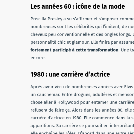
Les années 60 : icône de la mode
Priscilla Presley a su s’affirmer et s’imposer com
nombreuses sont les célébrités qui l’imitent, de no
cheveux peu conventionnelle et des ongles longs. U
personnalité chic et glamour. Elle finira par assu
fortement participé à cette transformation
. Une t
encore.
1980 : une carrière d’actrice
Après avoir vécu de nombreuses années avec Elvis P
un cauchemar. Entre drogues, adultères et mensong
chose aller à Hollywood pour entamer une carrière d’
refusera de faire ça. Alors dans les années 80, elle 
carrière d’actrice en 1980. Elle commence dans la s
apparitions. Sa carrière se poursuit en interprétan
elle enchaîne les rôles. D’abord dans une autre séri