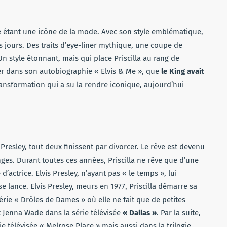
me étant une icône de la mode. Avec son style emblématique,
s jours. Des traits d’eye-liner mythique, une coupe de
n style étonnant, mais qui place Priscilla au rang de
mer dans son autobiographie « Elvis & Me », que
le King avait
ransformation qui a su la rendre iconique, aujourd’hui
resley, tout deux finissent par divorcer. Le rêve est devenu
es. Durant toutes ces années, Priscilla ne rêve que d’une
actrice. Elvis Presley, n’ayant pas « le temps », lui
se lance. Elvis Presley, meurs en 1977, Priscilla démarre sa
érie « Drôles de Dames » où elle ne fait que de petites
t Jenna Wade dans la série télévisée
« Dallas »
. Par la suite,
e télévisée « Melrose Place » mais aussi dans la trilogie