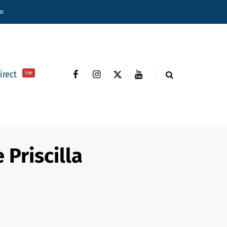
ns
direct
live
 Priscilla