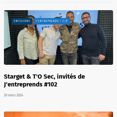
EMISSIONS
J'ENTREPRENDS ! 🇫🇷
Starget & T'O Sec, invités de
J'entreprends #102
20 mars 2024