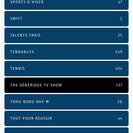
SPORTS D'HIVER
47
SWIFT
2
TALENTS FRAIS
35
TENDANCES
249
TENNIS
454
THE GÉNÉRIQUE TV SHOW
137
TOHU BOHU RAP 🤟
38
TOUT POUR RÉUSSIR
44