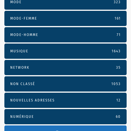
MODE
323
MODE-FEMME
161
MODE-HOMME
71
MUSIQUE
1643
NETWORK
35
NON CLASSÉ
1053
NOUVELLES ADRESSES
12
NUMÉRIQUE
60