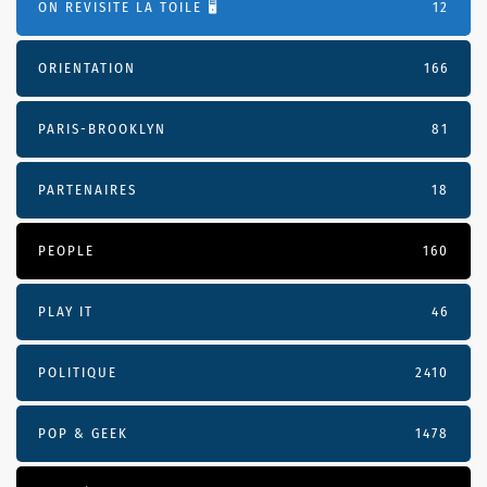
ON REVISITE LA TOILE 🖥️
12
ORIENTATION
166
PARIS-BROOKLYN
81
PARTENAIRES
18
PEOPLE
160
PLAY IT
46
POLITIQUE
2410
POP & GEEK
1478