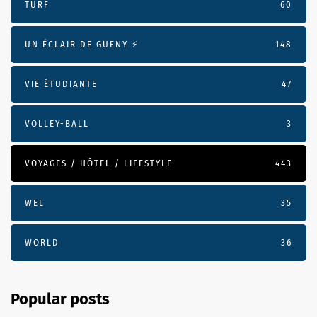
TURF
60
UN ÉCLAIR DE GUENY ⚡️
148
VIE ÉTUDIANTE
47
VOLLEY-BALL
3
VOYAGES / HÔTEL / LIFESTYLE
443
WEL
35
WORLD
36
Popular posts