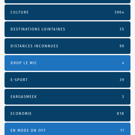
CULTURE
3904
DESTINATIONS LOINTAINES
35
DISTANCES INCONNUES
99
DROP LE MIC
4
E-SPORT
39
EARGASMEEK
3
ECONOMIE
818
EN MODE ON OFF
11