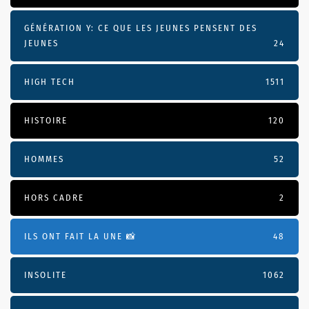
GÉNÉRATION Y: CE QUE LES JEUNES PENSENT DES
JEUNES
24
HIGH TECH
1511
HISTOIRE
120
HOMMES
52
HORS CADRE
2
ILS ONT FAIT LA UNE 📸
48
INSOLITE
1062