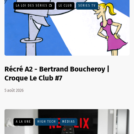
LA LOI DES SÉRIES 📺
LE CLUB
SÉRIES TV
Récré A2 - Bertrand Boucheroy |
Croque Le Club #7
5 août 2026
A LA UNE
HIGH TECH
MÉDIAS