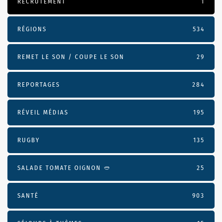
RECRUTEMENT
1
RÉGIONS
534
REMET LE SON / COUPE LE SON
29
REPORTAGES
284
RÉVEIL MÉDIAS
195
RUGBY
135
SALADE TOMATE OIGNON 🥙
25
SANTÉ
903