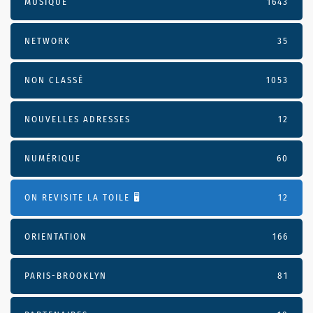
MUSIQUE
1643
NETWORK
35
NON CLASSÉ
1053
NOUVELLES ADRESSES
12
NUMÉRIQUE
60
ON REVISITE LA TOILE 🖥️
12
ORIENTATION
166
PARIS-BROOKLYN
81