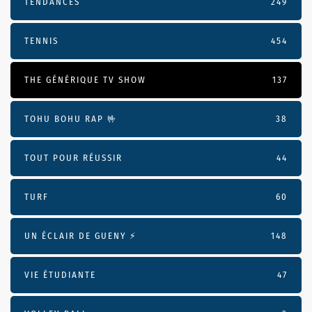
TENDANCES
249
TENNIS
454
THE GÉNÉRIQUE TV SHOW
137
TOHU BOHU RAP 🤟
38
TOUT POUR RÉUSSIR
44
TURF
60
UN ÉCLAIR DE GUENY ⚡️
148
VIE ÉTUDIANTE
47