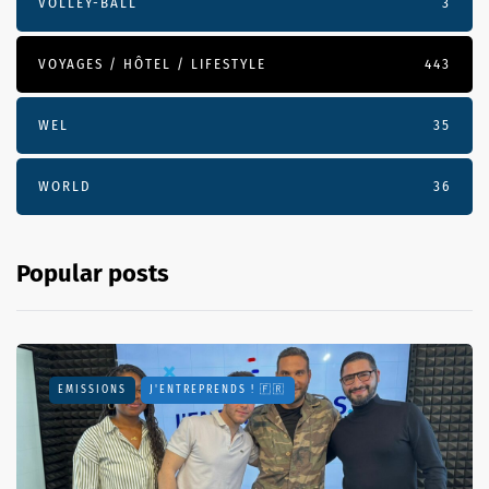
VOLLEY-BALL
3
VOYAGES / HÔTEL / LIFESTYLE
443
WEL
35
WORLD
36
Popular posts
EMISSIONS
J'ENTREPRENDS ! 🇫🇷