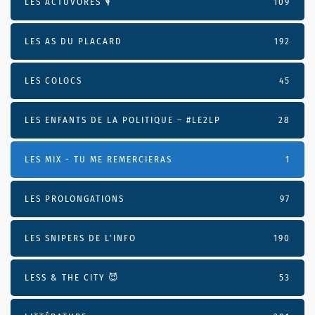
LES ACTUVORES 🎙
109
LES AS DU PLACARD
192
LES COLOCS
45
LES ENFANTS DE LA POLITIQUE – #LE2LP
28
LES MIX - TU ME REMERCIERAS
1
LES PROLONGATIONS
97
LES SNIPERS DE L’INFO
190
LESS & THE CITY 😈
53