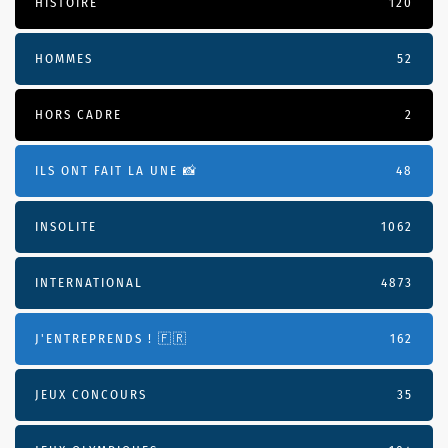
HISTOIRE
120
HOMMES
52
HORS CADRE
2
ILS ONT FAIT LA UNE 📸
48
INSOLITE
1062
INTERNATIONAL
4873
J'ENTREPRENDS ! 🇫🇷
162
JEUX CONCOURS
35