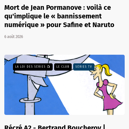
Mort de Jean Pormanove : voilà ce
qu'implique le « bannissement
numérique » pour Safine et Naruto
6 août 2026
LA LOI DES SÉRIES 📺
LE CLUB
SÉRIES TV
Récré A2 - Bertrand Boucheroy |