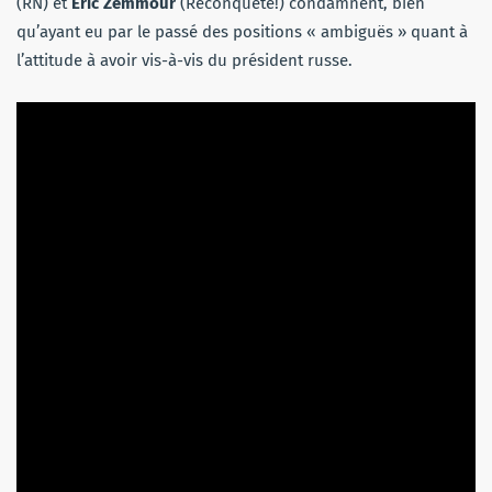
(RN) et
Eric Zemmour
(Reconquête!) condamnent, bien
qu’ayant eu par le passé des positions « ambiguës » quant à
l’attitude à avoir vis-à-vis du président russe.