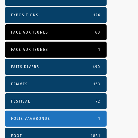
EXPOSITIONS
126
FACE AUX JEUNES
60
FACE AUX JEUNES
1
FAITS DIVERS
490
FEMMES
153
FESTIVAL
72
FOLIE VAGABONDE
1
FOOT
1831