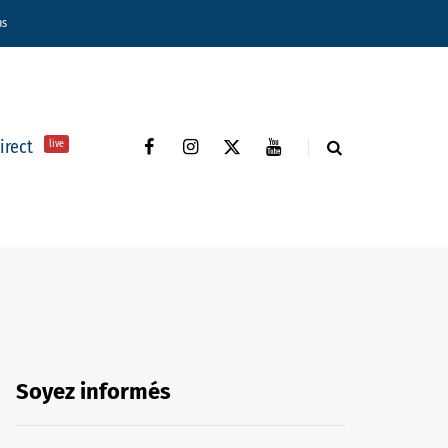
ns
direct
live
Soyez informés