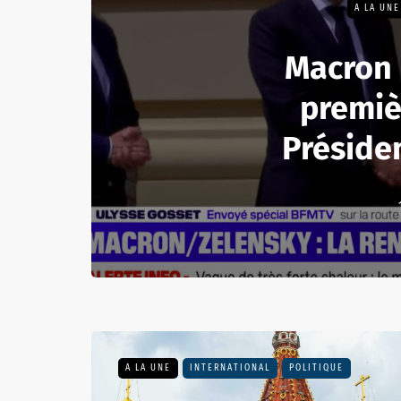
A LA UNE
Macron 
premiè
Présiden
A LA UNE
INTERNATIONAL
POLITIQUE