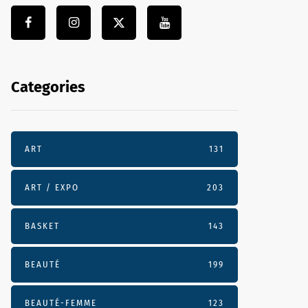
Categories
ART
131
ART / EXPO
203
BASKET
143
BEAUTÉ
199
BEAUTÉ-FEMME
123