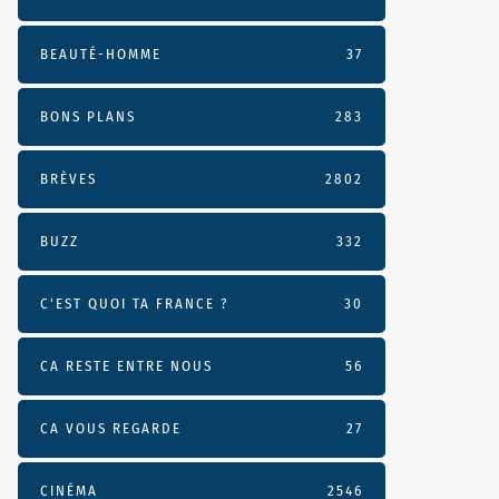
BEAUTÉ-HOMME
37
BONS PLANS
283
BRÈVES
2802
BUZZ
332
C'EST QUOI TA FRANCE ?
30
CA RESTE ENTRE NOUS
56
CA VOUS REGARDE
27
CINÉMA
2546