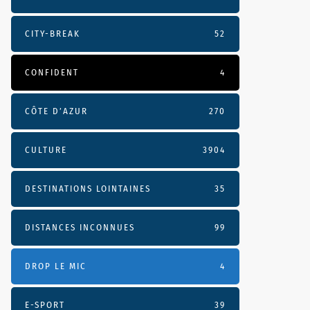
CITY-BREAK
52
CONFIDENT
4
CÔTE D’AZUR
270
CULTURE
3904
DESTINATIONS LOINTAINES
35
DISTANCES INCONNUES
99
DROP LE MIC
4
E-SPORT
39