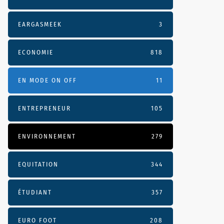
EARGASMEEK
3
ECONOMIE
818
EN MODE ON OFF
11
ENTREPRENEUR
105
ENVIRONNEMENT
279
EQUITATION
344
ÉTUDIANT
357
EURO FOOT
208