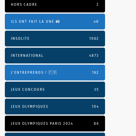
HORS CADRE
2
ILS ONT FAIT LA UNE 📸
48
INSOLITE
1062
INTERNATIONAL
4873
J'ENTREPRENDS ! 🇫🇷
162
JEUX CONCOURS
35
JEUX OLYMPIQUES
104
JEUX OLYMPIQUES PARIS 2024
86