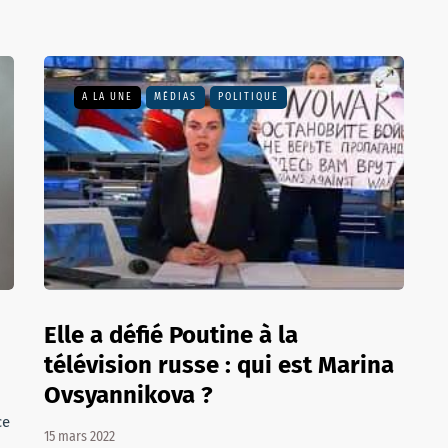
A LA UNE
MÉDIAS
POLITIQUE
Elle a défié Poutine à la
télévision russe : qui est Marina
Ovsyannikova ?
ce
15 mars 2022