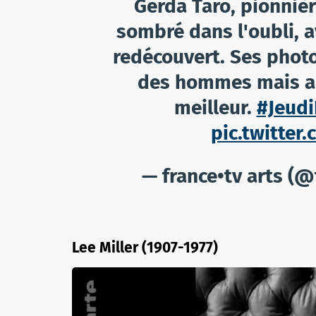
Gerda Taro, pionniè
sombré dans l'oubli, a
redécouvert. Ses photo
des hommes mais au
meilleur.
#Jeud
pic.twitte
— france•tv arts (@
Lee Miller (1907-1977)