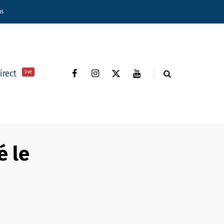
ns
direct
live
é le