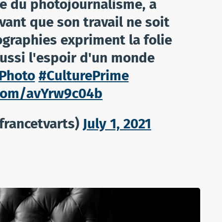
re du photojournalisme, a
vant que son travail ne soit
graphies expriment la folie
ssi l'espoir d'un monde
iPhoto
#CulturePrime
r.com/avYrw9c04b
francetvarts)
July 1, 2021