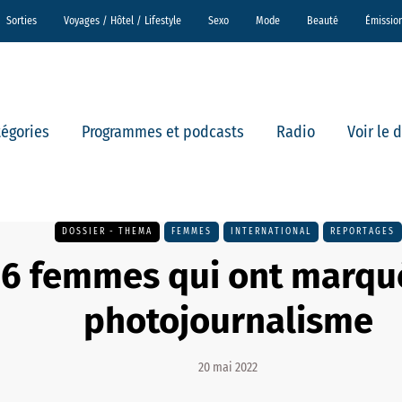
Sorties
Voyages / Hôtel / Lifestyle
Sexo
Mode
Beauté
Émissio
tégories
Programmes et podcasts
Radio
Voir le 
DOSSIER - THEMA
FEMMES
INTERNATIONAL
REPORTAGES
6 femmes qui ont marqu
photojournalisme
20 mai 2022