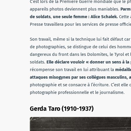
C’est lors de la Première Guerre mondiale que le p
appareils photos deviennent plus maniables.
Parmi
de soldats
,
une seule femme : Alice Schalek.
Cette 
Presse travaillera pour les services de presse offici
Son travail, même si la technique lui fait défaut c
de photographies, se distingue de celui des homm
dangereux du front dans les Dolomites, le Tyrol et 
soldats.
Elle déclare vouloir « donner un sens à la 
récompense son travail en lui attribuant la
médaill
attaques misogynes par ses collègues masculins, a
photographie et se consacre à l’écriture. C’est ell
photographie professionnelle et le journalisme.
Gerda Taro (1910-1937)