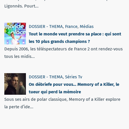
Ligonnès. Pourt...
DOSSIER - THEMA
,
France
,
Médias
Tout le monde veut prendre sa place : qui sont
les 10 plus grands champions ?
Depuis 2006, les téléspectateurs de France 2 ont rendez-vous
tous les midis...
DOSSIER - THEMA
,
Séries Tv
On débriefe pour vous… Memory of a Killer, le
tueur qui perd la mémoire
Sous ses airs de polar classique, Memory of a Killer explore
la perte d’ide...